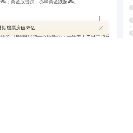
5%；黄金股普跌，赤峰黄金跌超4%。
4
5
6暑期档票房破85亿
6
12%。韩国股市周二大跌近5%，三星电子今日早间公
暴增19倍，超越了过去三年利润总和。然而公司股价
7
Michael将半导体股票走势类比白银，二者均经历抛
8
前调整或仍未结束，存储芯片（Memory）首当其
9
1
超5%。英伟达Kyber机架延迟消息重击CCL、PCB
“供应约束下的需求缩量”而非趋势逆转，高端CCL与
27年底。成本占比低、供给扩产慢，跌出来的才是买