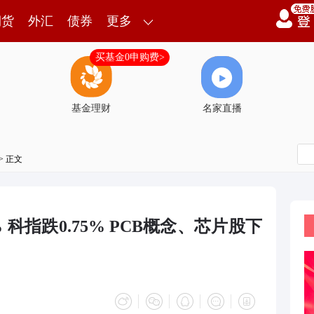
期货
外汇
债券
更多
买基金0申购费>
基金理财
名家直播
> 正文
 科指跌0.75% PCB概念、芯片股下