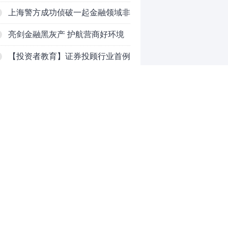
吗？
上海警方成功侦破一起金融领域非
法代理维权敲诈勒索案件
亮剑金融黑灰产 护航营商好环境
——上海普陀严打“代理维权”敲诈
【投资者教育】证券投顾行业首例
犯罪、筑牢金融法治屏障
以敲诈勒索罪定罪的非法代理维权
和讯信息李梦琪：炒股后才明白的
案二审宣判，主犯获刑五年
九个人生道理
和讯信息陈乔文：下半年的行情启
动了
和讯信息张平：A股4连阳后，踏
空怎么办？结构性回补！
和讯信息高璐明：深夜利好！不加
0
息了？周一还能涨吗？
推荐阅读
均胜电子：1.55亿股H股招股，多