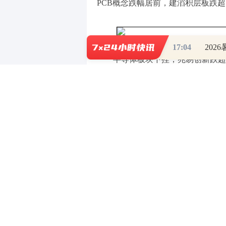
PCB概念跌幅居前，建滔积层板跌超
17:04
202
半导体板块下挫，兆易创新跌超
布第二季度初步业绩，营业利润同比
盘中却大跌超10%。摩根士丹利策略师
物线式上涨，均具有大宗商品属性，当
冲。
PCB概念跌幅居前，建滔积层板跌
等板块。但美银称：此次下跌本质是
ABF基板供不应求格局将延续至20