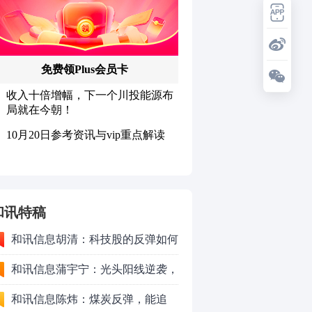
和讯特稿
和讯信息胡清：科技股的反弹如何
对待？
和讯信息蒲宇宁：光头阳线逆袭，
新主线已浮现？周五大盘怎么走？
和讯信息陈炜：煤炭反弹，能追