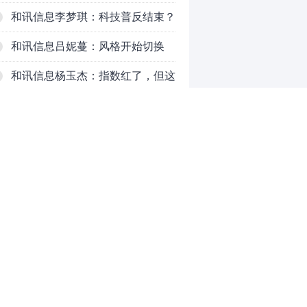
吗？八月主线看哪？
和讯信息李梦琪：科技普反结束？
和讯信息吕妮蔓：风格开始切换
了，周五干万注意
和讯信息杨玉杰：指数红了，但这
个信号警惕！
和讯信息文太彬：科技连涨3天，
明天会迎来分化？
和讯信息杨德勇：反弹熄火？
和讯信息王海洋：大盘低开高走，
反弹结束了吗？
和讯信息胡云龙：这个位置最重要
0
的是什么？
推荐阅读
均胜电子：1.55亿股H股招股，多