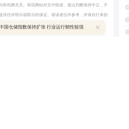
与和讯网无关。和讯网站对文中陈述、观点判断保持中立，不
4
提供任何明示或暗示的保证。请读者仅作参考，并请自行承担
5
.com
份中国仓储指数保持扩张 行业运行韧性较强
6
举报
7
8
9
1
跟帖用户自律公约
500
提 交
还可输入
字