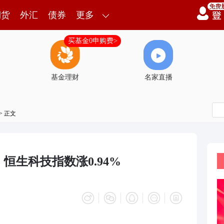
期货
外汇
债券
更多
买基金0申购费>
基金理财
名家直播
> 正文
 恒生科技指数涨0.94%