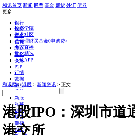
和讯首页
新闻
股票
基金
期货
外汇
债券
更多
银行
投资学院
保险
财道社区
黄金
基金理财
买基金0申购费>
信托
名家直播
理财
量化精选
互金
下载APP
众筹
P2P
行情
数据
和讯网
>
港股
>
新闻资讯
> 正文
港股
美股
新股
私募
港股IPO：深圳市
创投
现货
期指
港交所
农金