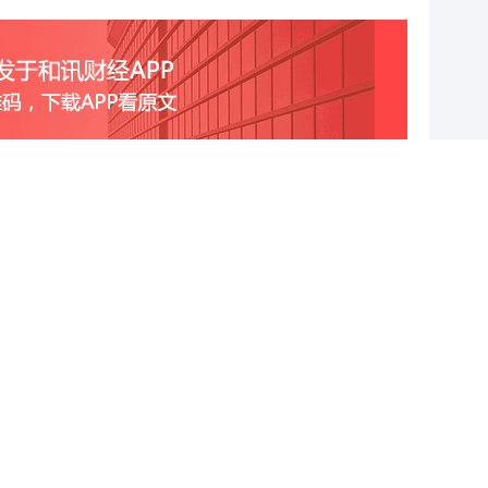
跟帖用户自律公约
500
提 交
还可输入
字
查看剩下
100
条评论