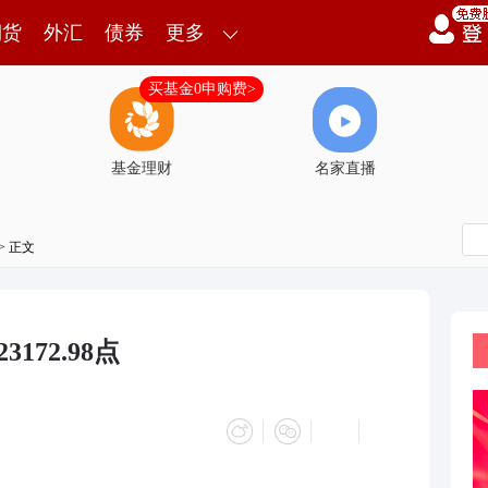
期货
外汇
债券
更多
买基金0申购费>
基金理财
名家直播
> 正文
172.98点