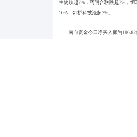
生物跌超7%，药明合联跌超7%，
10%，剑桥科技涨超7%。
南向资金今日净买入额为186.8
据市场消息，高盛称，将H股评
高盛之前对H股的评级是“超配
低，这个时候，“机会成本”就出来
成本。
腾讯控股今日收跌3.16%，报46
讯控股大涨10.46%，创2021年1