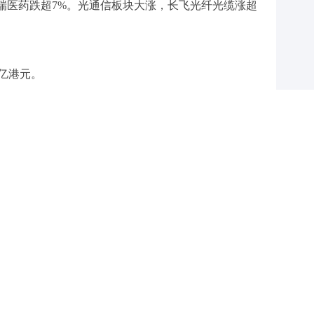
恒瑞医药跌超7%。光通信板块大涨，长飞光纤光缆涨超
2亿港元。
级调整至平配，因保持超配的“机会成本”在上升。
”，但如果超配了H股，就意味着其他市场的仓位会降
了。放弃别的市场的投资收益，这就是超配H股的机会
6.4港元/股。此前一日，恒生科技指数大涨4.72%，腾
月以来单日最高涨幅纪录。