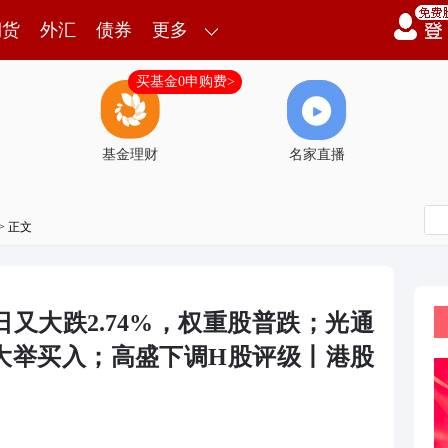
期货
外汇
债券
更多
买基金0申购费>
基金理财
名家直播
> 正文
又大跌2.74%，权重股普跌；光通
大举买入；高盛下调H股评级丨港股