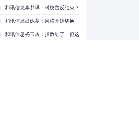
吗？八月主线看哪？
和讯信息李梦琪：科技普反结束？
和讯信息吕妮蔓：风格开始切换
了，周五干万注意
和讯信息杨玉杰：指数红了，但这
个信号警惕！
和讯信息文太彬：科技连涨3天，
明天会迎来分化？
和讯信息杨德勇：反弹熄火？
和讯信息王海洋：大盘低开高走，
反弹结束了吗？
和讯信息胡云龙：这个位置最重要
0
的是什么？
推荐阅读
均胜电子：1.55亿股H股招股，多