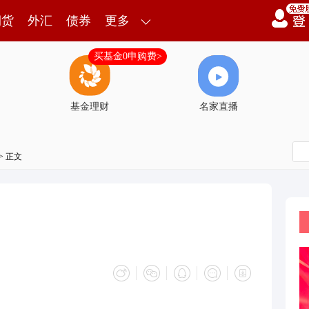
期货
外汇
债券
更多
买基金0申购费>
基金理财
名家直播
> 正文