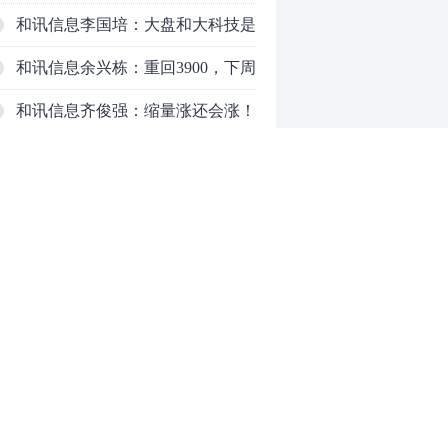
响，主力正在暗中布局！
和讯信息李国培：大盘和大科技是
反转？还是反弹？
和讯信息余兴栋：重回3900，下周
稳了吗？
和讯信息齐俊强：缩量涨还会涨！
和讯信息王钊：下周关注这个补涨
机会
和讯信息胡云龙：调整，什么时候
来
中际旭创大跳水！光模块信仰崩塌
了？
中一签缴款7.54万！宇树科技下周
0
一打新，A股机器人"朋友圈"全曝
光