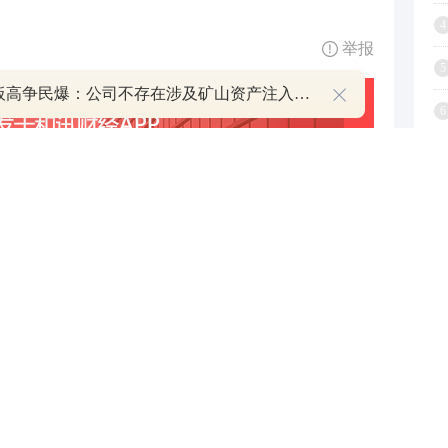
4
举报
5
8天7板高争民爆：公司不存在涉及矿山资产注入和重大资产重组的具体计划
6
7
8
9
1
跟帖用户自律公约
500
提 交
还可输入
字