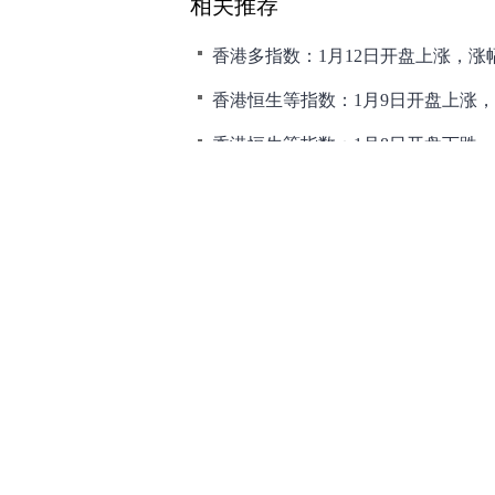
相关推荐
香港多指数：1月12日开盘上涨，涨幅0.5
香港恒生等指数：1月9日开盘上涨，涨幅0
香港恒生等指数：1月8日开盘下跌，跌幅0
香港恒生等指数：1月7日开盘下跌，跌幅0
香港多指数1月5日收盘：恒生涨0.03
和讯网违法和不良信息/涉未成年人有害信息举报电
本站郑重声明：和
[
京ICP证100713号
]
互联网新闻信息服务许可
增值电
许可证（京）字第707号
[
京网文
Co