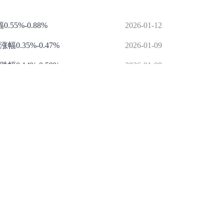
5%-0.88%
2026-01-12
.35%-0.47%
2026-01-09
.14%-0.59%
2026-01-08
.07%-0.41%
2026-01-07
%，某指数跌0.22%
2026-01-05
举报/投诉/意见反馈
-
联系我们
-
关于我们
-
广告服务
话：010-65880240 客服电话：010-85650688 传真：010-85650844 邮箱：yhts#
讯网 北京和讯在线信息咨询服务有限公司所载文章、数据仅供参考，投资有风险，选
信业务经营许可证[B2-20090331]
广告经营许可证[京海工商广字第0407号]
乙级测绘资
[2014]0945-245号
]
药品医疗器械网络信息服务备案-（京）网药械信息备字（2023）第
京公网安备 11010502041727号
pyright©和讯网 北京和讯在线信息咨询服务有限公司 All Rights Reserved 版权所有 复