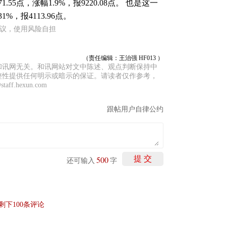
1.55点，涨幅1.9%，报9220.08点。 也是这一
%，报4113.96点。
建议，使用风险自担
（责任编辑：王治强 HF013 ）
和讯网无关。和讯网站对文中陈述、观点判断保持中
整性提供任何明示或暗示的保证。请读者仅作参考，
f.hexun.com
跟帖用户自律公约
500
提 交
还可输入
字
剩下
100
条评论