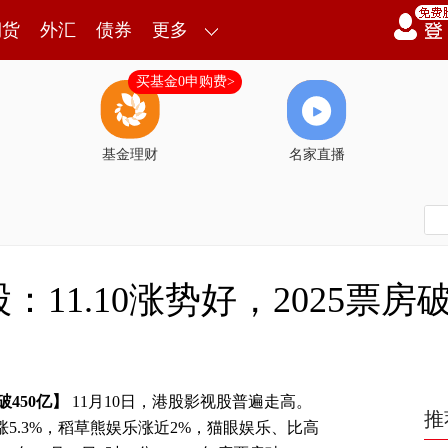
期货
外汇
债券
更多
买基金0申购费>
基金理财
名家直播
11.10涨势好，2025票房破
450亿】
11月10日，港股影视股普遍走高。
推
5.3%，稻草熊娱乐涨近2%，猫眼娱乐、比高