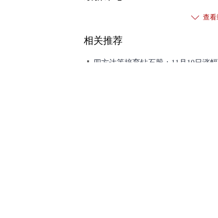
相关推荐
四方达等培育钻石股：11月10日涨
港股异动丨影视股走高 欢喜传媒盘中涨
短剧概念快速拉升 欢瑞世纪、粤传
《浪浪山小妖怪》：票房破17亿，衍
瘦西湖文旅冲刺港交所上市 靠“划船
和讯网违法和不良信息/涉未成年人有害信息举报电
本站郑重声明：和
[
京ICP证100713号
]
互联网新闻信息服务许可
增值电
许可证（京）字第707号
[
京网文