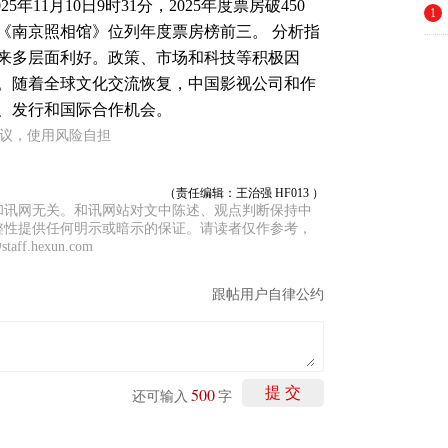
5年11月10日9时31分，2025年度票房破450
1
》《南京照相馆》位列年度票房榜前三。 分析指
来多层面利好。政策、市场和科技等积极因
。随着全球文化交流恢复，中国影视公司和作
、发行和国际合作机会。
建议，使用风险自担
（责任编辑：王治强 HF013 ）
和讯网无关。和讯网站对文中陈述、观点判断保持中
整性提供任何明示或暗示的保证。请读者仅作参考，
f.hexun.com
跟帖用户自律公约
500
提 交
还可输入
字