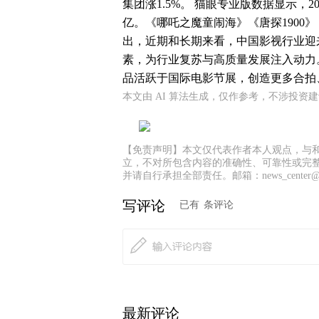
集团涨1.5%。 猫眼专业版数据显示，202
亿。《哪吒之魔童闹海》《唐探1900
出，近期和长期来看，中国影视行业迎
素，为行业复苏与高质量发展注入动力
品活跃于国际电影节展，创造更多合拍
本文由 AI 算法生成，仅作参考，不涉投资
【免责声明】本文仅代表作者本人观点，与
立，不对所包含内容的准确性、可靠性或完
并请自行承担全部责任。邮箱：news_center@staf
0
写评论
已有
条评论