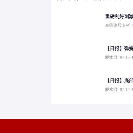
重磅利好刺激
秦蠡论股专栏 07-
【日报】弹
脱水君 07-15 0
【日报】底
脱水君 07-14 0