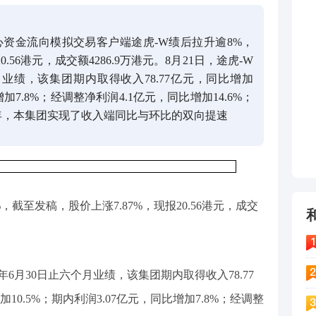
资金流向模拟交易客户端途虎-W绩后拉升逾8%，
.56港元，成交额4286.9万港元。8月21日，途虎-W
个月业绩，该集团期内取得收入78.77亿元，同比增加
增加7.8%；经调整净利润4.1亿元，同比增加14.6%；
上半年，本集团实现了收入端同比与环比的双向提速
%，截至发稿，股价上涨7.87%，现报20.56港元，成交
5年6月30日止六个月业绩，该集团期内取得收入78.77
0.5%；期内利润3.07亿元，同比增加7.8%；经调整