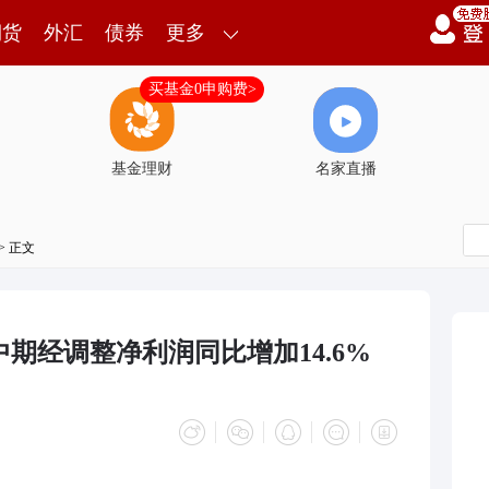
期货
外汇
债券
更多
买基金0申购费>
基金理财
名家直播
> 正文
中期经调整净利润同比增加14.6%