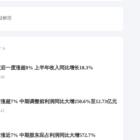
疑解惑
P
后一度涨超8% 上半年收入同比增长18.3%
40
超7% 中期调整前利润同比大增250.6%至12.73亿元
41
涨近7% 中期股东应占利润同比大增572.7%