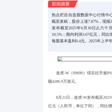
新闻摘要
热点栏目自选股数据中心行情中心
截至发稿，股价上涨7.87%，现报20
发布截至2025年6月30日止六
10.5%；期内利润3.07亿元，同比
每股基本盈利0.4元。2025年
途虎-W（09690）绩后拉升逾8
额4286.9万港元。
8月21日，途虎-W发布截至202
亿元（人民币，单位下同），同比增加1