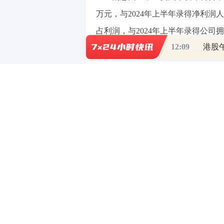
万元，与2024年上半年录得净利润人
占利润，与2024年上半年录得公司
12:09
港股午
约人民币3800万元。
天风证券指出，公司积极布局新
开发”的产品布局。持续开发高效低
机、电动汽车控制系统及相关零部件
能源汽车有限公司，作为整合新能源
的主要客户。未来公司将借助新战略
求。
（责任编辑：张晓波 ）
【免责声明】本文仅代表作者本人观点，