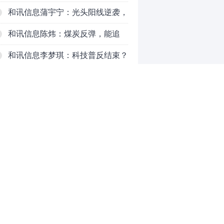
对待？
和讯信息蒲宇宁：光头阳线逆袭，
新主线已浮现？周五大盘怎么走？
和讯信息陈炜：煤炭反弹，能追
吗？八月主线看哪？
和讯信息李梦琪：科技普反结束？
和讯信息吕妮蔓：风格开始切换
了，周五干万注意
和讯信息杨玉杰：指数红了，但这
个信号警惕！
和讯信息文太彬：科技连涨3天，
明天会迎来分化？
和讯信息杨德勇：反弹熄火？
0
推荐阅读
均胜电子：1.55亿股H股招股，多