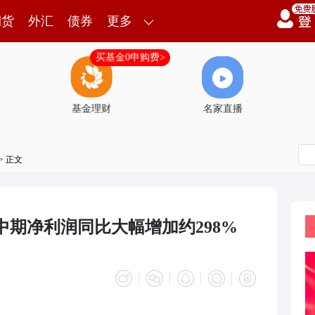
期货
外汇
债券
更多
买基金0申购费>
基金理财
名家直播
> 正文
中期净利润同比大幅增加约298%