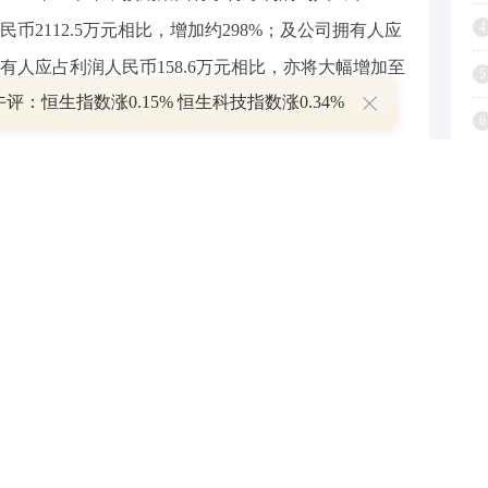
4
民币2112.5万元相比，增加约298%；及公司拥有人应
拥有人应占利润人民币158.6万元相比，亦将大幅增加至
5
评：恒生指数涨0.15% 恒生科技指数涨0.34%
6
7
能源产业，形成“传统动力技术升级+新能源动力集成
排放发动机，推广新能源产品，包括电动汽车的发动
8
以及不同类型的混合动力车型。公司成立柳州五菱新
9
整车业务成立的联营公司，未来是公司零部件等产品
1
，继续布局新能源赛道，实现战略转型以适应市场需
与和讯网无关。和讯网站对文中陈述、观点判断保持中立，不