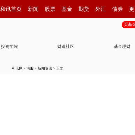
和讯首页
新闻
股票
基金
期货
外汇
债券
更
买基
投资学院
财道社区
基金理财
和讯网
>
港股
>
新闻资讯
> 正文