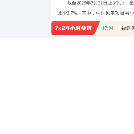
截至2025年3月31日止3个月，
减少3.7%。其中，中国风电项目减少
气项目减少22.1%，中国水电项目增加
17:04
福建
（责任编辑：贺翀 ）
【免责声明】本文仅代表作者本人观点，
对所包含内容的准确性、可靠性或完整性
全部责任。邮箱：news_center@staff.hexun