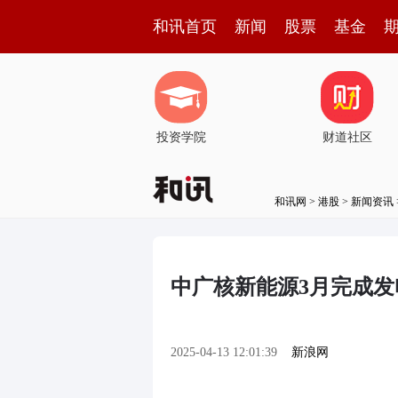
和讯首页
新闻
股票
基金
投资学院
财道社区
和讯网
>
港股
>
新闻资讯
中广核新能源3月完成发电量
2025-04-13 12:01:39
新浪网