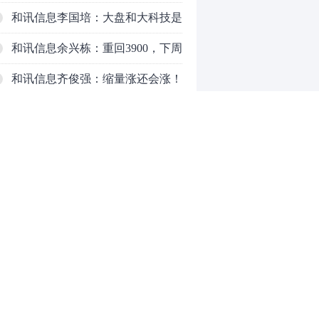
响，主力正在暗中布局！
和讯信息李国培：大盘和大科技是
反转？还是反弹？
和讯信息余兴栋：重回3900，下周
稳了吗？
和讯信息齐俊强：缩量涨还会涨！
和讯信息王钊：下周关注这个补涨
机会
和讯信息胡云龙：调整，什么时候
来
中际旭创大跳水！光模块信仰崩塌
了？
中一签缴款7.54万！宇树科技下周
0
一打新，A股机器人"朋友圈"全曝
光
推荐阅读
均胜电子：1.55亿股H股招股，多