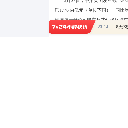
3月27日，中集集团发布截至20
币1776.64亿元（单位下同），同比增长
现归属于母公司股东及其他权益持有者的
23:14
收益0.53元，向全体股东每1股派发现
（责任编辑：郭健东 ）
【免责声明】本文仅代表作者本人观点，
对所包含内容的准确性、可靠性或完整性
全部责任。邮箱：news_center@staff.hexun