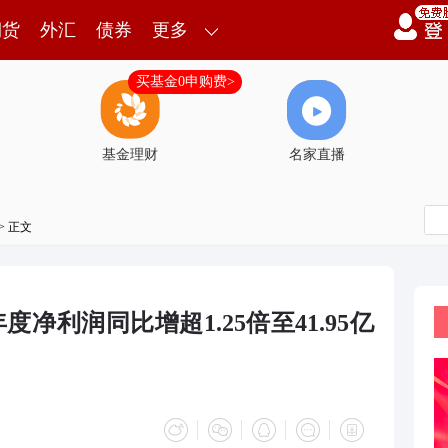
期货
外汇
债券
更多
买基金0申购费>
基金理财
名家直播
> 正文
净利润同比增超1.25倍至41.95亿