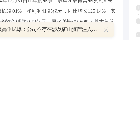
24年12月31日止年度业绩，该集团取得营业收入人民
4
39.01%；净利润41.95亿元，同比增长125.14%；实
净利润29.72亿元，同比增长605.60%；基本每股
5
8天7板高争民爆：公司不存在涉及矿山资产注入和重大资产重组的具体计划
金红利0.176元。
6
7
8
与和讯网无关。和讯网站对文中陈述、观点判断保持中立，不
9
提供任何明示或暗示的保证。请读者仅作参考，并请自行承担
.com
1
举报