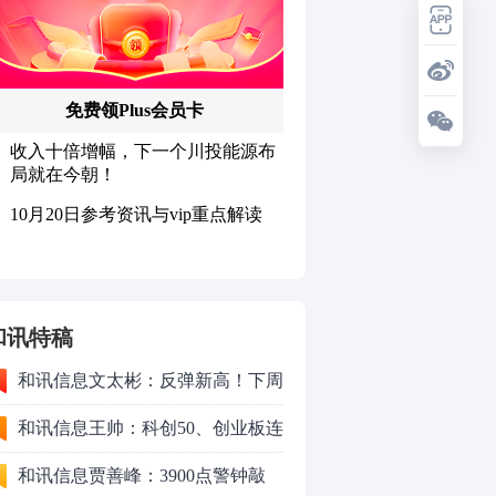
和讯特稿
和讯信息文太彬：反弹新高！下周
行情怎么走？
和讯信息王帅：科创50、创业板连
续反弹之后，重要防守线已出现
和讯信息贾善峰：3900点警钟敲