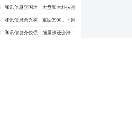
响，主力正在暗中布局！
和讯信息李国培：大盘和大科技是
反转？还是反弹？
和讯信息余兴栋：重回3900，下周
稳了吗？
和讯信息齐俊强：缩量涨还会涨！
和讯信息王钊：下周关注这个补涨
机会
和讯信息胡云龙：调整，什么时候
来
中际旭创大跳水！光模块信仰崩塌
了？
中一签缴款7.54万！宇树科技下周
0
一打新，A股机器人"朋友圈"全曝
光
推荐阅读
均胜电子：1.55亿股H股招股，多