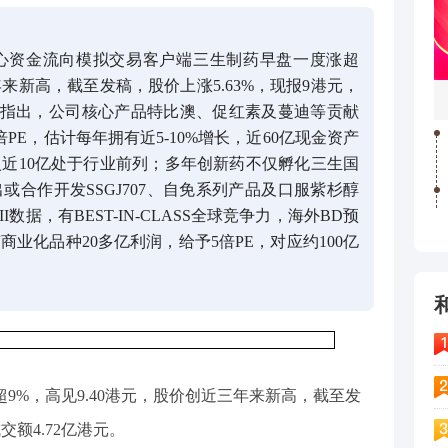
心资金流向模拟交易客户端三生制药早盘一度涨超
年来新高，截至发稿，股价上涨5.63%，现报9港元，
研报指出，公司核心产品特比澳、促红素及蔓迪等贡献
倍PE，估计每年拥有近5-10%增长，近60亿现金资产
近10亿处于行业前列；多年创新药不仅孵化三生国
合作开发SSGJ707、自免系列产品及口服紫杉醇
极II数据，有BEST-IN-CLASS全球竞争力，海外BD预
业化品种20多亿利润，给予5倍PE，对应约100亿
超9%，高见9.40港元，股价创近三年来新高，截至发
交额4.72亿港元。