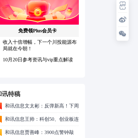
和讯特稿
和讯信息文太彬：反弹新高！下周
行情怎么走？
和讯信息王帅：科创50、创业板连
续反弹之后，重要防守线已出现
和讯信息贾善峰：3900点警钟敲