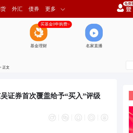
期货
外汇
债券
更多
买基金0申购费>
基金理财
名家直播
> 正文
东吴证券首次覆盖给予“买入”评级