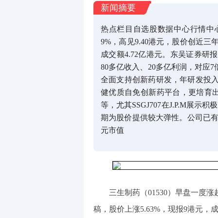
新闻摘要
热点栏目自选股数据中心行情中
9%，高见9.40港元，股价创近三
成交额4.72亿港元。东吴证券
80多亿收入、20多亿利润，对应7
全面支持创新药研发，年研发投入
健优质自免创新药平台，更培育出或
等，尤其SSGJ707在J.P.M展示积
期为股价提供较大弹性。公司已有商
元市值
三生制药（01530）早盘一度涨
稿，股价上涨5.63%，现报9港元，成