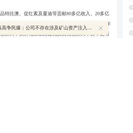
4
品特比澳、促红素及蔓迪等贡献80多亿收入、20多亿
5
5-10%增长，近60亿现金资产全面支持创新药研发，年
8天7板高争民爆：公司不存在涉及矿山资产注入和重大资产重组的具体计划
6
年创新药不仅孵化三生国健优质自免创新药平台，更培
产品及口服紫杉醇等，尤其 SSGJ707在J.P.M展示积极
7
全球竞争力，海外BD预期为股价提供较大弹性。
8
9
177）、石药集团（01093）、翰森制药（03692）
7倍，三生制药2024年对应PE7倍。公司已有商业化品种
1
0亿元市值。707海外45亿美金销售峰值，按照10%分
现（10%折现率）贡献188亿元市值，707国内销售峰值
%折现率），贡献约100亿元市值，目标市值约400亿
予“买入”评级。