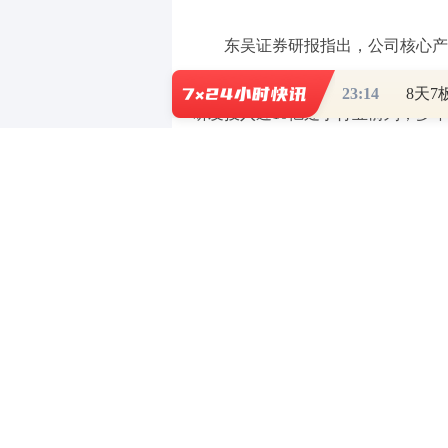
东吴证券研报指出，公司核心产
利润，对应7倍PE，估计每年拥有近
23:14
研发投入近10亿处于行业前列；多
育出或合作开发 SSGJ707、自免系列
II数据，有BEST-IN-CLASS
该行表示，选择中国生物制药（01
作为可比公司，2024年平均PE为1
20多亿利润，给予5倍PE，对应约10
成对应4.5亿美金利润，20倍PE后折
约40亿元，给予5倍PS后折现（10
元，对应目标价约17元。首次覆盖给