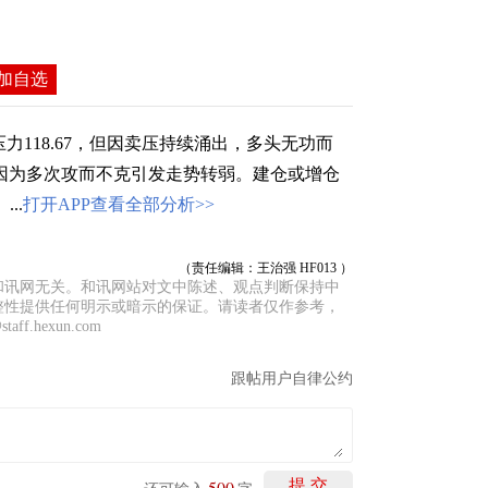
+加自选
力118.67，但因卖压持续涌出，多头无功而
否会因为多次攻而不克引发走势转弱。建仓或增仓
..
打开APP查看全部分析>>
（责任编辑：王治强 HF013 ）
和讯网无关。和讯网站对文中陈述、观点判断保持中
整性提供任何明示或暗示的保证。请读者仅作参考，
f.hexun.com
跟帖用户自律公约
500
提 交