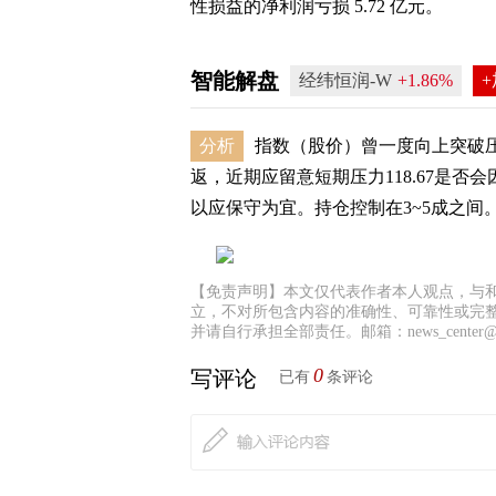
性损益的净利润亏损 5.72 亿元。
智能解盘
经纬恒润-W
+1.86%
分析
指数（股价）曾一度向上突破压
返，近期应留意短期压力118.67是
以应保守为宜。持仓控制在3~5成之间。 .
【免责声明】本文仅代表作者本人观点，与
立，不对所包含内容的准确性、可靠性或完
并请自行承担全部责任。邮箱：news_center@staf
0
写评论
已有
条评论