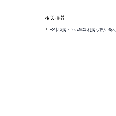
相关推荐
经纬恒润：2024年净利润亏损5.06亿
天岳先进发业绩快报：营收大幅增长，
曙光数创：24 年营收 5.25 亿，利润
神州泰岳：22 年营收 64.52 亿，利
甬矽电子：2024 年业绩扭亏，营收增 5
和讯网违法和不良信息/涉未成年人有害信息举报电
本站郑重声明：和
[
京ICP证100713号
]
互联网新闻信息服务许可
增值电
许可证（京）字第707号
[
京网文