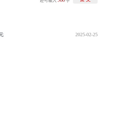
还可输入
字
元
2025-02-25
2024年扭亏为盈
2025-02-23
降
2025-02-21
润大增
2025-02-20
0.76%
2025-02-14
举报/投诉/意见反馈
-
联系我们
-
关于我们
-
广告服务
话：010-65880240 客服电话：010-85650688 传真：010-85650844 邮箱：yhts#
讯网 北京和讯在线信息咨询服务有限公司所载文章、数据仅供参考，投资有风险，选
信业务经营许可证[B2-20090331]
广告经营许可证[京海工商广字第0407号]
乙级测绘资
[2014]0945-245号
]
药品医疗器械网络信息服务备案-（京）网药械信息备字（2023）第