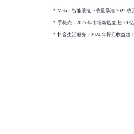
Meta：智能眼镜下载量暴涨 2025 或
手机壳：2025 年市场新热度 超 70 
抖音生活服务：2024 年探店收益超 13
淘宝 88VIP：会员数达 4600 万，
TikTok：黑五销售额破亿，24 年或增
和讯网违法和不良信息/涉未成年人有害信息举报电
本站郑重声明：和
[
京ICP证100713号
]
互联网新闻信息服务许可
增值电
许可证（京）字第707号
[
京网文
Co