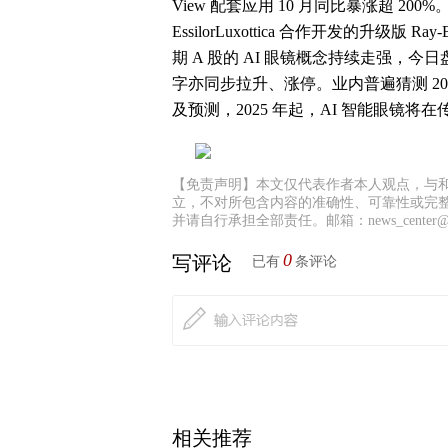
View 配套应用 10 月同比暴涨超 20
EssilorLuxottica 合作开发的升级版
期 A 股的 AI 眼镜概念持续走强，今
字亦同步拉升、涨停。业内普遍猜测 2025 年
及预测，2025 年起，AI 智能眼镜
【免责声明】本文仅代表作者本人观点，与
立，不对所包含内容的准确性、可靠性或完
并请自行承担全部责任。邮箱：news_center@staf
0
写评论
已有
条评论
相关推荐