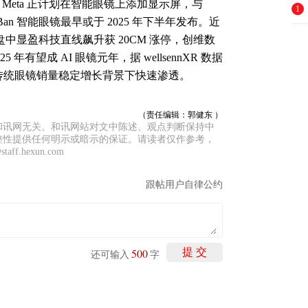
0%。Meta 正计划在智能眼镜上添加显示屏，与
1
 Ray-Ban 智能眼镜最早或于 2025 年下半年发布。近
日盘中显盈科技直线飙升获 20CM 涨停，创维数
有望成 AI 眼镜元年，据 wellsennXR 数据
将在传统眼镜销量稳定增长背景下快速渗透。
（责任编辑：郭健东 ）
和讯网无关。和讯网站对文中陈述、观点判断保持中
整性提供任何明示或暗示的保证。请读者仅作参考，
f.hexun.com
跟帖用户自律公约
500
提 交
还可输入
字