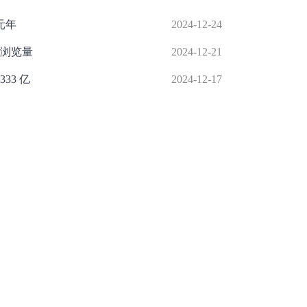
元年
2024-12-24
亿浏览量
2024-12-21
33 亿
2024-12-17
增长强劲
2024-12-12
 26%
2024-12-10
举报/投诉/意见反馈
-
联系我们
-
关于我们
-
广告服务
话：010-65880240 客服电话：010-85650688 传真：010-85650844 邮箱：yhts#
讯网 北京和讯在线信息咨询服务有限公司所载文章、数据仅供参考，投资有风险，选
信业务经营许可证[B2-20090331]
广告经营许可证[京海工商广字第0407号]
乙级测绘资
[2014]0945-245号
]
药品医疗器械网络信息服务备案-（京）网药械信息备字（2023）第
京公网安备 11010502041727号
pyright©和讯网 北京和讯在线信息咨询服务有限公司 All Rights Reserved 版权所有 复