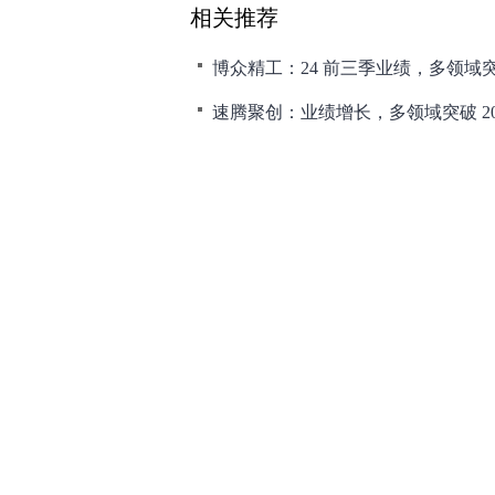
相关推荐
博众精工：24 前三季业绩，多领域
速腾聚创：业绩增长，多领域突破 20
博苑股份：募资扩产，碘业成长新突破
天立国际控股：年度业绩亮眼 多项
满帮集团：Q3营收新高 盈利强劲 
和讯网违法和不良信息/涉未成年人有害信息举报电
本站郑重声明：和
[
京ICP证100713号
]
互联网新闻信息服务许可
增值电
许可证（京）字第707号
[
京网文