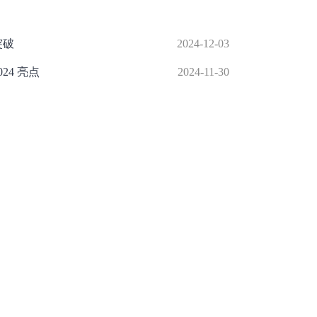
突破
2024-12-03
24 亮点
2024-11-30
 年均增速超 8%
2024-11-27
增长
2024-11-26
增长显著
2024-11-20
举报/投诉/意见反馈
-
联系我们
-
关于我们
-
广告服务
话：010-65880240 客服电话：010-85650688 传真：010-85650844 邮箱：yhts#
讯网 北京和讯在线信息咨询服务有限公司所载文章、数据仅供参考，投资有风险，选
信业务经营许可证[B2-20090331]
广告经营许可证[京海工商广字第0407号]
乙级测绘资
[2014]0945-245号
]
药品医疗器械网络信息服务备案-（京）网药械信息备字（2023）第
京公网安备 11010502041727号