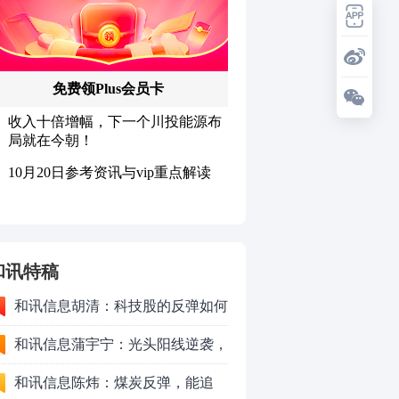
和讯特稿
和讯信息胡清：科技股的反弹如何
对待？
和讯信息蒲宇宁：光头阳线逆袭，
新主线已浮现？周五大盘怎么走？
和讯信息陈炜：煤炭反弹，能追