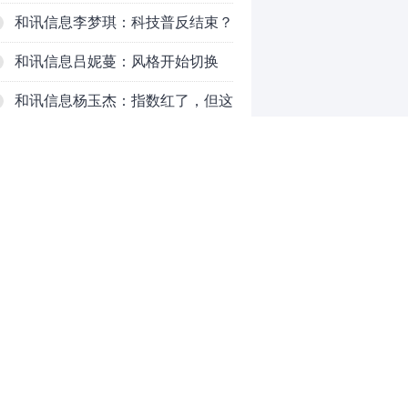
吗？八月主线看哪？
和讯信息李梦琪：科技普反结束？
和讯信息吕妮蔓：风格开始切换
了，周五干万注意
和讯信息杨玉杰：指数红了，但这
个信号警惕！
和讯信息文太彬：科技连涨3天，
明天会迎来分化？
和讯信息杨德勇：反弹熄火？
和讯信息王海洋：大盘低开高走，
反弹结束了吗？
和讯信息胡云龙：这个位置最重要
0
的是什么？
推荐阅读
均胜电子：1.55亿股H股招股，多