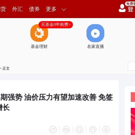
期货
外汇
债券
更多
买基金0申购费>
基金理财
名家直播
> 正文
近期强势 油价压力有望加速改善 免签
增长