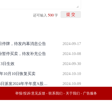
500
提 交
还可输入
字
7日停牌，待发内幕消息公告
2024-09-17
股份暂停买卖，待发补充公告
2024-10-08
月3日生效
2024-09-30
4年10月10日恢复买卖
2024-10-10
华电国际电力股份(01071)将于10月16日派发2024年半年度A股每股现金红利0.08元
2024-10-09
举报/投诉/意见反馈
-
联系我们
-
关于我们
-
广告服务
话：010-65880240 客服电话：010-85650688 传真：010-85650844 邮箱：yhts#