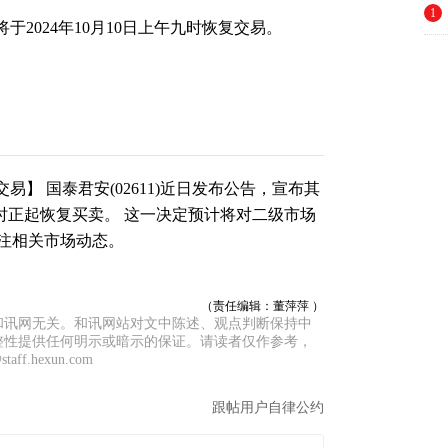
1
将于2024年10月10日上午九时恢复交易。
交易】 国泰君安(02611)近日发布公告，宣布其
午九时正起恢复买卖。 这一决定预计将对二级市场
注相关市场动态。
（责任编辑：董萍萍 ）
和讯网无关。和讯网站对文中陈述、观点判断保持中
整性提供任何明示或暗示的保证。请读者仅作参考，
f.hexun.com
跟帖用户自律公约