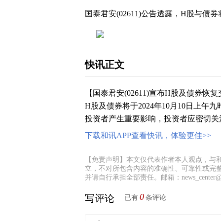
国泰君安(02611)公告透露，H股与债券
快讯正文
【国泰君安(02611)宣布H股及债券恢复
H股及债券将于2024年10月10日上
投资者产生重要影响，投资者应密切关
下载和讯APP查看快讯，体验更佳>>
【免责声明】本文仅代表作者本人观点，与
立，不对所包含内容的准确性、可靠性或完
并请自行承担全部责任。邮箱：news_center@staf
0
写评论
已有
条评论