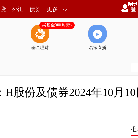
期货
外汇
债券
更多
买基金0申购费>
基金理财
名家直播
)：H股份及债券2024年10月
推