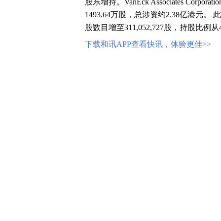
股东增持。VanEck Associates Cor
1493.64万股，总涉资约2.38亿港元。 此次增持后
股数目增至311,052,727股，持股比例从4
下载和讯APP查看快讯，体验更佳>>
【免责声明】本文仅代表作者本人观点，与
立，不对所包含内容的准确性、可靠性或完
并请自行承担全部责任。邮箱：news_center@staf
0
写评论
已有
条评论
相关推荐
时代电气：NorgesBank增持105.5