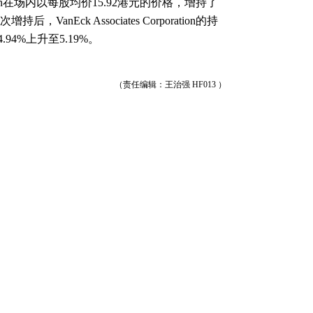
poration在场内以每股均价15.92港元的价格，增持了
，VanEck Associates Corporation的持
.94%上升至5.19%。
（责任编辑：王治强 HF013 ）
和讯网无关。和讯网站对文中陈述、观点判断保持中
整性提供任何明示或暗示的保证。请读者仅作参考，
f.hexun.com
跟帖用户自律公约
500
提 交
还可输入
字
5万股，持股比例升至5.02%
2024-09-13