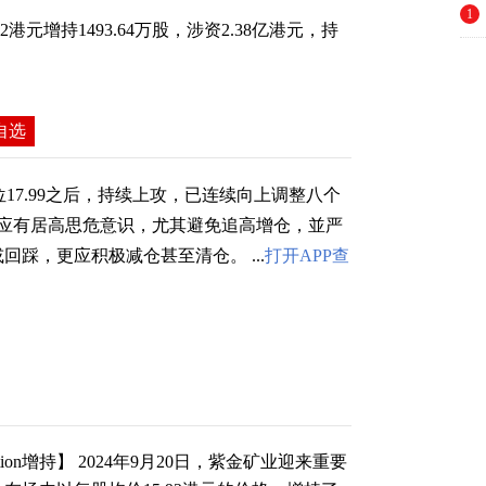
1
15.92港元增持1493.64万股，涉资2.38亿港元，持
自选
17.99之后，持续上攻，已连续向上调整八个
应有居高思危意识，尤其避免追高增仓，並严
踩，更应积极减仓甚至清仓。 ...
打开APP查
rporation增持】 2024年9月20日，紫金矿业迎来重要