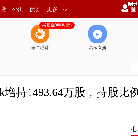
期货
外汇
债券
更多
买基金0申购费>
基金理财
名家直播
k增持1493.64万股，持股比例
推