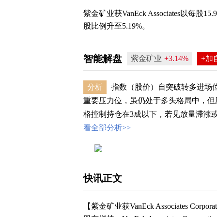
紫金矿业获VanEck Associates以每股
股比例升至5.19%。
智能解盘
紫金矿业
+3.14%
+加
分析
指数（股价）自突破转多进场位
重要压力位，虽仍处于多头格局中，但
格控制持仓在3成以下，若见放量滞涨或回
看全部分析>>
快讯正文
【紫金矿业获VanEck Associates Co