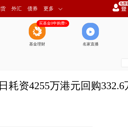
期货
外汇
债券
更多
买基金0申购费>
基金理财
名家直播
日耗资4255万港元回购332.