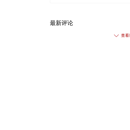
最新评论
查看
相关推荐
药明生物9月3日耗资约5987.17万港
药明生物9月4日斥资5988.88万港元
先声药业9月13日耗资183.424万港
先声药业9月20日斥资378.69万港元
金蝶国际：9月16日耗资2175.7万港