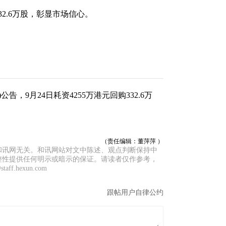
32.6万股，彰显市场信心。
公告，9月24日耗资4255万港元回购332.6万
（责任编辑：董萍萍 ）
和讯网无关。和讯网站对文中陈述、观点判断保持中
整性提供任何明示或暗示的保证。请读者仅作参考，
f.hexun.com
跟帖用户自律公约