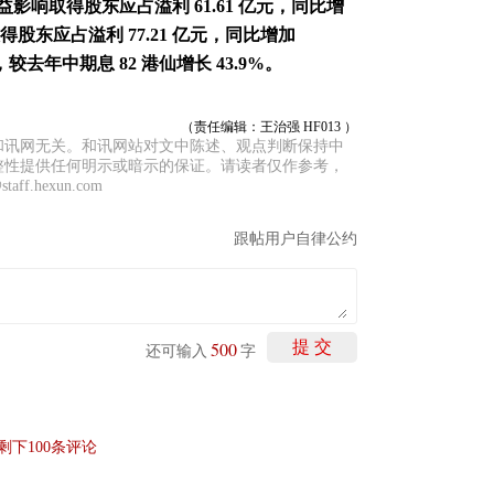
益影响取得股东应占溢利 61.61 亿元，同比增
股东应占溢利 77.21 亿元，同比增加
，较去年中期息 82 港仙增长 43.9%。
（责任编辑：王治强 HF013 ）
和讯网无关。和讯网站对文中陈述、观点判断保持中
整性提供任何明示或暗示的保证。请读者仅作参考，
f.hexun.com
跟帖用户自律公约
500
提 交
还可输入
字
剩下
100
条评论