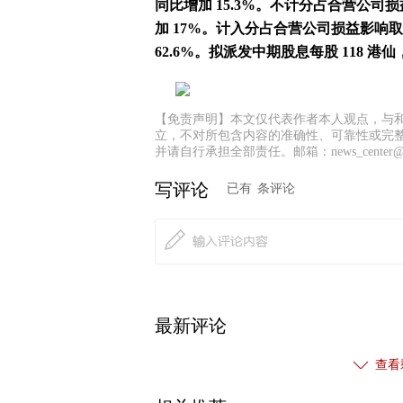
同比增加 15.3%。不计分占合营公司损
加 17%。计入分占合营公司损益影响取得
62.6%。拟派发中期股息每股 118 港仙
【免责声明】本文仅代表作者本人观点，与
立，不对所包含内容的准确性、可靠性或完
并请自行承担全部责任。邮箱：news_center@staf
写评论
已有
条评论
最新评论
查看