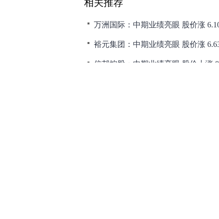
相关推荐
万洲国际：中期业绩亮眼 股价涨 6.1
裕元集团：中期业绩亮眼 股价涨 6.6
信邦控股：中期业绩亮眼 股价上涨 8.
时代天使：中期业绩亮眼 股价上涨 11
和讯网违法和不良信息/涉未成年人有害信息举报电
本站郑重声明：和
[
京ICP证100713号
]
互联网新闻信息服务许可
增值电
许可证（京）字第707号
[
京网文
Co