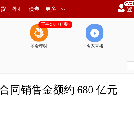
期货
外汇
债券
更多
买基金0申购费>
基金理财
名家直播
月合同销售金额约 680 亿元