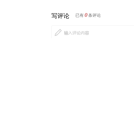
0
写评论
已有
条评论
相关推荐
绿城中国：1—5月合同销售金额约68
中国宝安：副总裁因涉嫌内幕交易拟
广汇能源绿电制氢及氢能一体化示范
中国银河给予食品饮料行业推荐评级