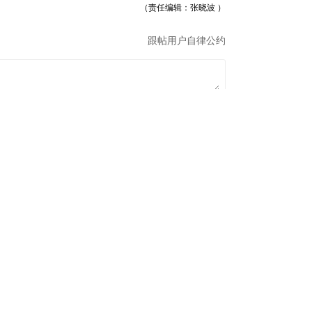
（责任编辑：张晓波 ）
跟帖用户自律公约
500
提 交
还可输入
字
0亿元
2024-06-05
被证监会处罚
2024-06-05
项目并网成功
2024-06-05
中国银河给予计算机推荐评级：端侧AI开启新篇章，大模型开卷价格战
2024-06-05
：期待旺季更好表现
2024-06-05