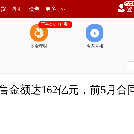
期货
外汇
债券
更多
买基金0申购费>
基金理财
名家直播
售金额达162亿元，前5月合同