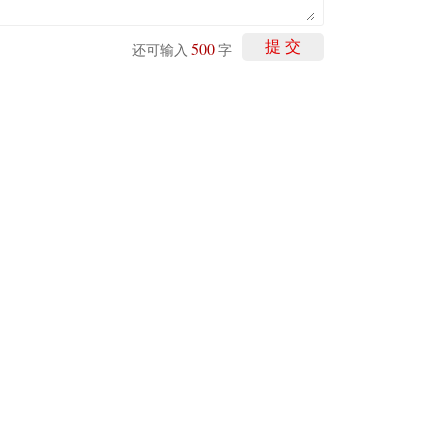
500
提 交
还可输入
字
月13日启动
2024-05-14
广州：加强行业算力建设布局，推动人工智能大模型在高价值应用场景的先试先行
2024-05-16
，AI芯片国产化率超85%
2024-04-28
华孚时尚：华孚在新疆智算中心项目属于超大规模智能算力集群，项目建设需要一定的周期，且公司锚定构建以供应商下一代高性能计算服务器为主的异构算力集群，正按计划推进当中
2024-05-15
华孚时尚：公司将首先着力完成上虞AIGC智算中心项目及新疆阿克苏城市公共算力平台项目的建设
2024-05-15
举报/投诉/意见反馈
-
联系我们
-
关于我们
-
广告服务
话：010-65880240 客服电话：010-85650688 传真：010-85650844 邮箱：yhts#
讯网 北京和讯在线信息咨询服务有限公司所载文章、数据仅供参考，投资有风险，选