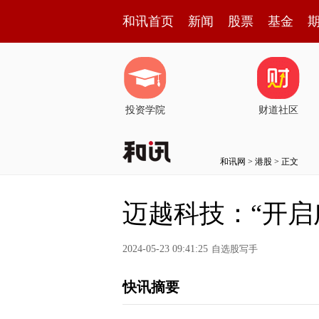
和讯首页
新闻
股票
基金
投资学院
财道社区
和讯网
>
港股
> 正文
迈越科技：“开
2024-05-23 09:41:25
自选股写手
快讯摘要