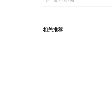
相关推荐
众合科技时空大数据云中心智算项目5
中国移动智算中心：呼和浩特基地启用
和讯网违法和不良信息/涉未成年人有害信息举报电
本站郑重声明：和