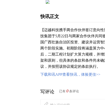
快讯正文
【迈越科技携手两合作伙伴签订意向性
技集团于5月22日与两家合作伙伴共
国广西壮族自治区投资、建设并运营智
两个阶段实施。初期阶段将涵盖算力中
后，二期工程计划扩大算力规模，并增
架和原则，但具体的条款和条件尚未确
议，并按照该协议规定的条款执行。
下载和讯APP查看快讯，体验更佳>>
0
写评论
已有
条评论