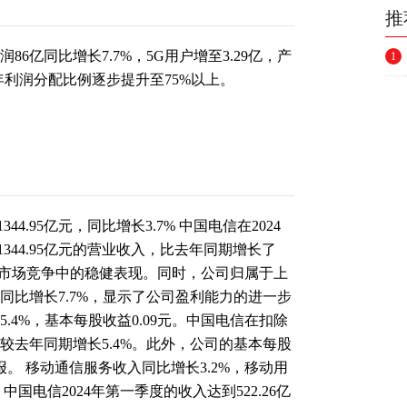
推
润86亿同比增长7.7%，5G用户增至3.29亿，产
1
年利润分配比例逐步提升至75%以上。
44.95亿元，同比增长3.7%
中国电信
在2024
44.95亿元的营业收入，比去年同期增长了
市场竞争中的稳健表现。同时，公司归属于上
，同比增长7.7%，显示了公司盈利能力的进一步
.4%，基本每股收益0.09元。中国电信在扣除
，较去年同期增长5.4%。此外，公司的基本每股
报。 移动通信服务收入同比增长3.2%，移动用
国电信2024年第一季度的收入达到522.26亿