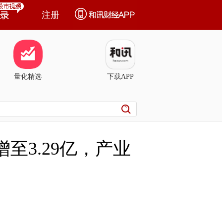
注册
量化精选
下载APP
增至3.29亿，产业