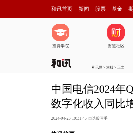
和讯首页
新闻
股票
基金
投资学院
财道社区
和讯网
>
港股
> 正文
中国电信2024年Q
数字化收入同比增1
2024-04-23 19:31:45
自选股写手