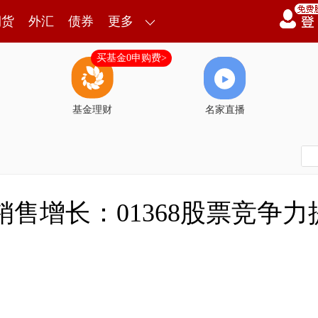
期货
外汇
债券
更多
买基金0申购费>
基金理财
名家直播
销售增长：01368股票竞争