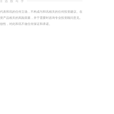
自选股写手
代表和讯的任何立场，不构成与和讯相关的任何投资建议。在
资产品相关的风险因素，并于需要时咨询专业投资顾问意见。
创性，对此和讯不做任何保证和承诺。
（责任编辑：张晓波 ）
跟帖用户自律公约
500
提 交
还可输入
字
导体相关业务
2024-04-09