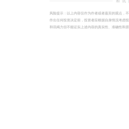
和讯
风险提示：以上内容仅作为作者或者嘉宾的观点，不
作出任何投资决定前，投资者应根据自身情况考虑投
和讯竭力但不能证实上述内容的真实性、准确性和原
下载和讯APP查看快讯，体验更佳>>
0
写评论
已有
条评论
相关推荐
百傲化学5亿元成立科技公司 含半