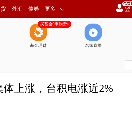
期货
外汇
债券
更多
买基金0申购费>
基金理财
名家直播
集体上涨，台积电涨近2%