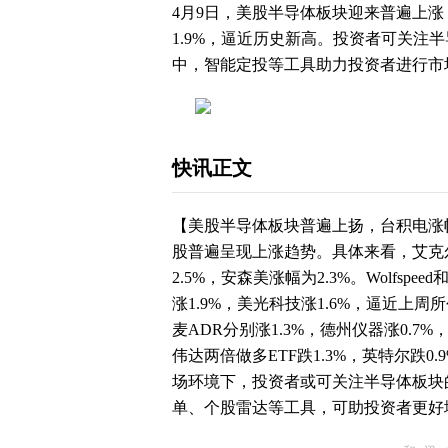
4月9日，美股半导体板块迎来普遍上涨，
1.9%，逼近历史新高。投资者可关注
中，智能定投等工具助力投资者进行市
快讯正文
【
美股
半导体板块普遍上扬，台积电涨幅
股普遍呈现上涨趋势。具体来看，艾克尔科
2.5%，安森美涨幅为2.3%。Wolfspe
涨1.9%，美光科技涨1.6%，逼近上周
麦ADR分别涨1.3%，德州仪器涨0.7%
伟达两倍做多ETF跌1.3%，
英特尔
跌0
场环境下，投资者或可关注半导体板块
单、
个股
雷达等工具，可助投资者更好