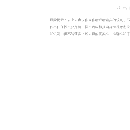
和讯
风险提示：以上内容仅作为作者或者嘉宾的观点，不
作出任何投资决定前，投资者应根据自身情况考虑投
和讯竭力但不能证实上述内容的真实性、准确性和原
下载和讯APP查看快讯，体验更佳>>
写评论
已有
条评论
最新评论
查看