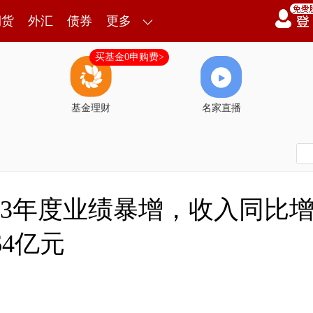
期货
外汇
债券
更多
买基金0申购费>
基金理财
名家直播
)2023年度业绩暴增，收入同比增长
64亿元