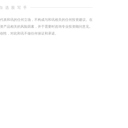
自选股写手
代表和讯的任何立场，不构成与和讯相关的任何投资建议。在
资产品相关的风险因素，并于需要时咨询专业投资顾问意见。
创性，对此和讯不做任何保证和承诺。
（责任编辑：王治强 HF013 ）
跟帖用户自律公约
500
提 交
还可输入
字
剩下
100
条评论