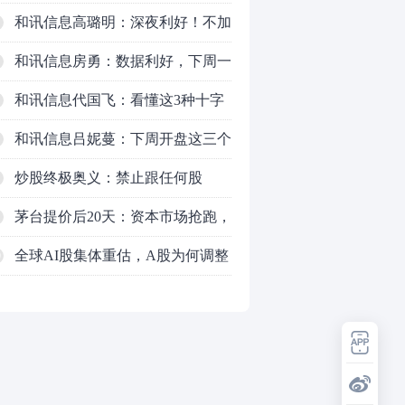
空怎么办？结构性回补！
和讯信息高璐明：深夜利好！不加
息了？周一还能涨吗？
和讯信息房勇：数据利好，下周一
应对方案
和讯信息代国飞：看懂这3种十字
星k线形态
和讯信息吕妮蔓：下周开盘这三个
方向，还有仓位的朋友一定要拿稳
炒股终极奥义：禁止跟任何股
了
票“谈恋爱”
茅台提价后20天：资本市场抢跑，
磨底属于现实
全球AI股集体重估，A股为何调整
0
更深，却率先反弹？