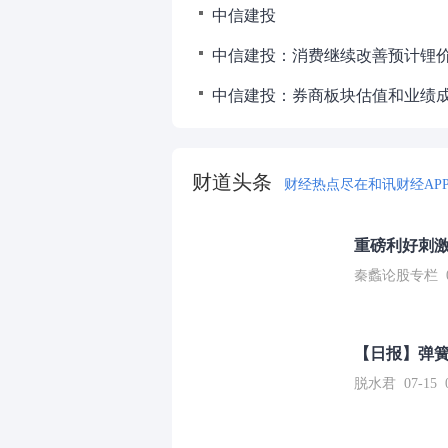
中信建投
中信建投：消费继续改善预计锂
财道头条
财经热点尽在和讯财经AP
重磅利好刺激
秦蠡论股专栏 07-
【日报】弹
脱水君 07-15 0