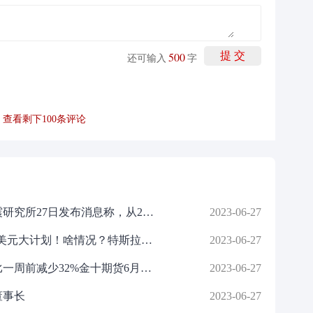
500
提 交
还可输入
字
查看剩下
100
条评论
据媒体新闻消息，菲律宾火山地震研究所27日发布消息称，从26日上午5时到27日上午5时，马荣火山仍在缓慢喷出岩浆，岩浆顺山体而下，长度最长达1.3公里
2023-06-27
“不再是奢侈品”，拜登宣布420亿美元大计划！啥情况？特斯拉遭多家投行下调评级
2023-06-27
2023年第25周美国大豆压榨利润比一周前减少32%金十期货6月27日讯，美国农业部发布的压榨周报显示，上周美国大豆压榨利润比一周前减少31.62%，这也是五周来首次下滑
2023-06-27
董事长
2023-06-27