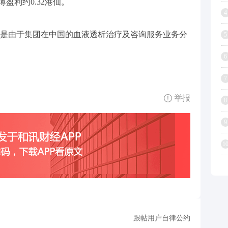
薄盈利约0.32港仙。
4
是由于集团在中国的血液透析治疗及咨询服务业务分
5
6
7
举报
8
9
1
跟帖用户自律公约