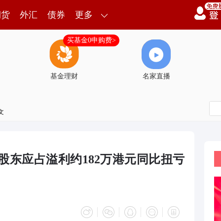
期货
外汇
债券
更多
买基金0申购费>
基金理财
名家直播
文
股东应占溢利约182万港元同比扭亏